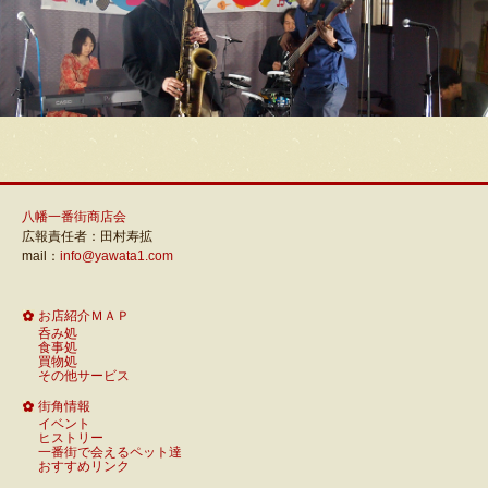
八幡一番街商店会
広報責任者：田村寿拡
mail：
info@yawata1.com
お店紹介ＭＡＰ
呑み処
食事処
買物処
その他サービス
街角情報
イベント
ヒストリー
一番街で会えるペット達
おすすめリンク