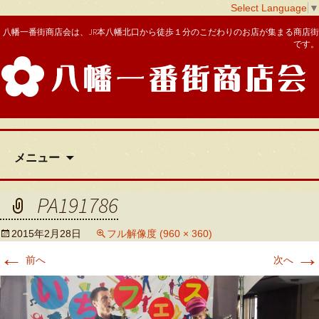
Select Language
▼
八幡一番街商店会は、JR本八幡北口から徒歩１分のこだわりのお店が集まる商店街
です。
八幡一番街商店会
コ
メニュー
ン
テ
ン
PA191786
ツ
へ
2015年2月28日
フル解像度 (960 × 360)
移
←
→
動
前へ
次へ