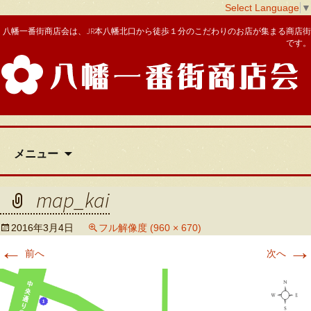
Select Language
▼
八幡一番街商店会は、JR本八幡北口から徒歩１分のこだわりのお店が集まる商店街
です。
八幡一番街商店会
コ
メニュー
ン
テ
ン
map_kai
ツ
へ
2016年3月4日
フル解像度 (960 × 670)
移
←
→
動
前へ
次へ