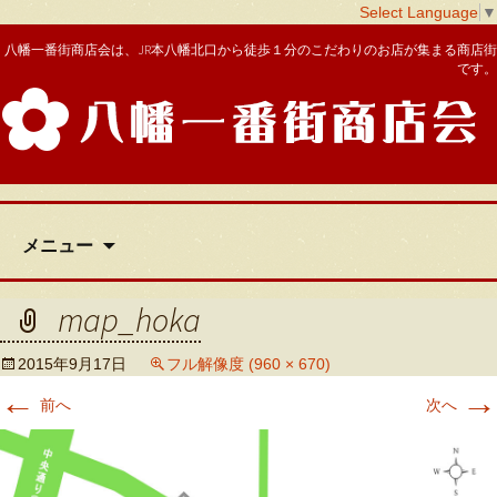
Select Language
▼
八幡一番街商店会は、JR本八幡北口から徒歩１分のこだわりのお店が集まる商店街
です。
八幡一番街商店会
コ
メニュー
ン
テ
ン
map_hoka
ツ
へ
2015年9月17日
フル解像度 (960 × 670)
移
←
→
動
前へ
次へ