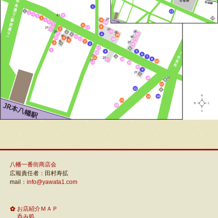
八幡一番街商店会
広報責任者：田村寿拡
mail：
info@yawata1.com
お店紹介ＭＡＰ
呑み処