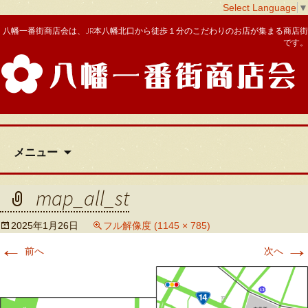
Select Language
▼
八幡一番街商店会は、JR本八幡北口から徒歩１分のこだわりのお店が集まる商店街
です。
八幡一番街商店会
コ
メニュー
ン
テ
ン
map_all_st
ツ
へ
2025年1月26日
フル解像度 (1145 × 785)
移
←
→
動
前へ
次へ