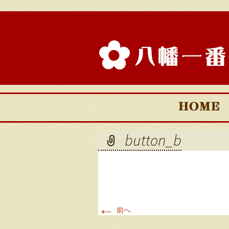
八幡一番
会
コ
ン
テ
button_b
ン
ツ
へ
移
動
←
前へ