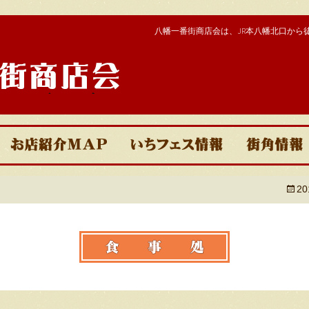
八幡一番街商店会は、JR本八幡北口から
街商店
呑み処
いちフェス2025
イベント
2
食事処
いちフェス2024
ヒストリ
買物処
いちフェス2023
一番街で
その他サービス
いちフェス2022
おすすめ
いちフェス2020