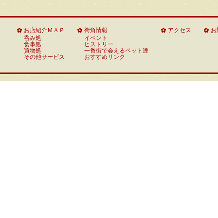
いちフェス2019
お店紹介ＭＡＰ
街角情報
アクセス
お
呑み処
イベント
いちフェス2018
食事処
ヒストリー
買物処
一番街で会えるペット達
その他サービス
おすすめリンク
いちフェス2017
いちフェス2016
いちフェス2015
いちフェス2014