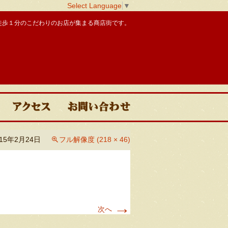
Select Language
▼
徒歩１分のこだわりのお店が集まる商店街です。
015年2月24日
フル解像度 (218 × 46)
ー
会えるペット達
リンク
→
次へ