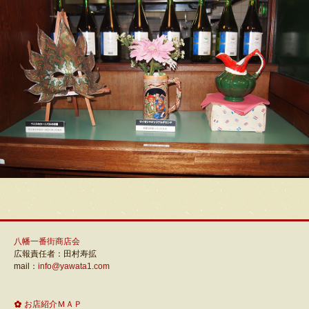
八幡一番街商店会
広報責任者：田村寿拡
mail：
info@yawata1.com
お店紹介ＭＡＰ