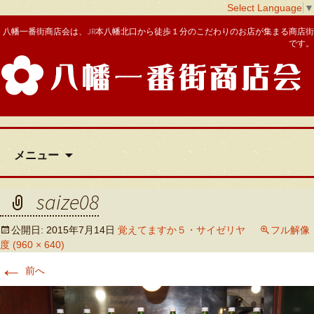
Select Language
▼
八幡一番街商店会は、JR本八幡北口から徒歩１分のこだわりのお店が集まる商店街
です。
八幡一番街商店会
コ
メニュー
ン
テ
ン
saize08
ツ
へ
公開日:
2015年7月14日
覚えてますか５・サイゼリヤ
フル解像
移
度 (960 × 640)
動
←
前へ