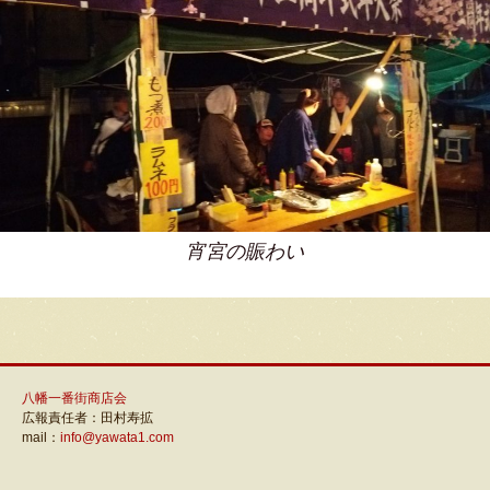
宵宮の賑わい
八幡一番街商店会
広報責任者：田村寿拡
mail：
info@yawata1.com