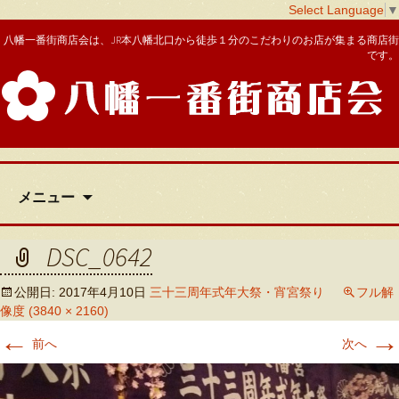
Select Language
▼
八幡一番街商店会は、JR本八幡北口から徒歩１分のこだわりのお店が集まる商店街
です。
八幡一番街商店会
コ
メニュー
ン
テ
ン
DSC_0642
ツ
へ
公開日:
2017年4月10日
三十三周年式年大祭・宵宮祭り
フル解
移
像度 (3840 × 2160)
動
←
→
前へ
次へ