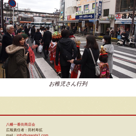
お稚児さん行列
八幡一番街商店会
広報責任者：田村寿拡
mail：
info@yawata1.com