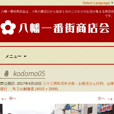
Select Language
▼
八幡一番街商店会は、JR本八幡北口から徒歩１分のこだわりのお店が集まる商店街
です。
八幡一番街商店会
コ
メニュー
ン
テ
ン
kodomo05
ツ
へ
公開日:
2017年4月10日
三十三周年式年大祭・お稚児さん行列、山車
移
巡行
フル解像度 (4032 × 2688)
動
←
→
前へ
次へ