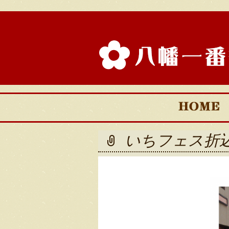
八幡一番
会
コ
ン
テ
いちフェス折込
ン
ツ
へ
移
動