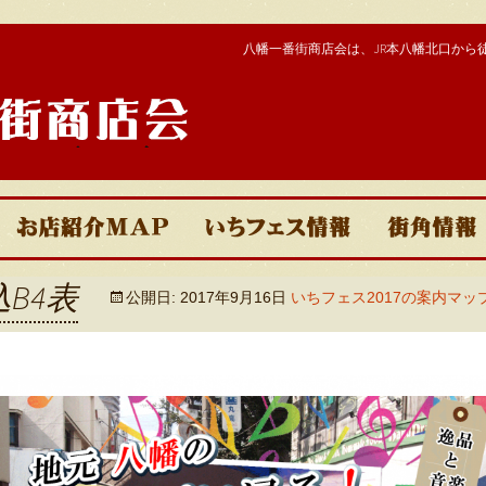
八幡一番街商店会は、JR本八幡北口から
街商店
呑み処
いちフェス2025
イベント
B4表
公開日:
2017年9月16日
いちフェス2017の案内マッ
食事処
いちフェス2024
ヒストリ
買物処
いちフェス2023
一番街で
その他サービス
いちフェス2022
おすすめ
いちフェス2020