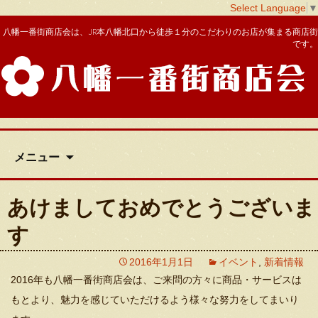
Select Language
▼
八幡一番街商店会は、JR本八幡北口から徒歩１分のこだわりのお店が集まる商店街
です。
八幡一番街商店会
コ
メニュー
ン
テ
ン
あけましておめでとうございま
ツ
へ
す
移
動
2016年1月1日
イベント
,
新着情報
2016年も八幡一番街商店会は、ご来問の方々に商品・サービスは
もとより、魅力を感じていただけるよう様々な努力をしてまいり