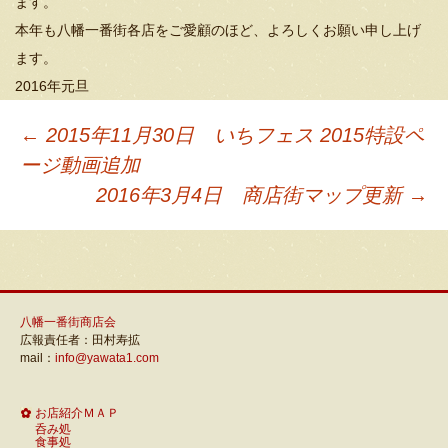
ます。
本年も八幡一番街各店をご愛顧のほど、よろしくお願い申し上げ
ます。
2016年元旦
投
←
2015年11月30日 いちフェス 2015特設ペ
ージ動画追加
稿
2016年3月4日 商店街マップ更新
→
ナ
ビ
八幡一番街商店会
広報責任者：田村寿拡
mail：
info@yawata1.com
ゲ
お店紹介ＭＡＰ
呑み処
食事処